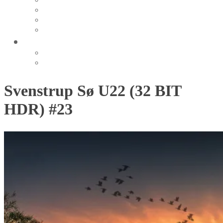
Nørre Lyngby
Korsør 2012
Rubjerg Knude
Langeland 2015
MUSIK
Orpalia
Orpalia Pop
Svenstrup Sø U22 (32 BIT
HDR) #23