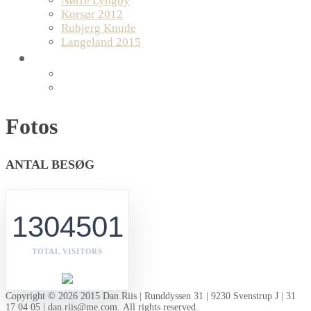
Nørre Lyngby
Korsør 2012
Rubjerg Knude
Langeland 2015
MUSIK
Orpalia
Orpalia Pop
Fotos
februar
Dan
ANTAL BESØG
28,
Riis
2015
1304501
TOTAL VISITORS
Copyright © 2026 2015 Dan Riis | Runddyssen 31 | 9230 Svenstrup J | 31
17 04 05 | dan.riis@me.com. All rights reserved.