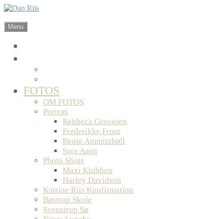
Skip
to
Fotografi | Grafik | Musik | Webdesign
content
Menu
FORSIDE
OM DANRIIS.DK
PROFIL
KONTAKT
FOTOS
OM FOTOS
Portræt
Rebbeca Gravesen
Frederikke From
Bente Ammitzbøll
Sara Aaen
Photo Shots
Maxi Klubben
Harley Davidson
Katrine Riis Konfirmation
Bøstrup Skole
Svenstrup Sø