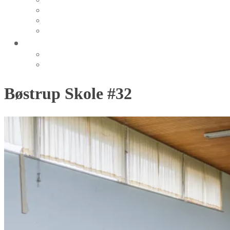
Nørre Lyngby
Korsør 2012
Rubjerg Knude
Langeland 2015
MUSIK
Orpalia
Orpalia Pop
Bøstrup Skole #32