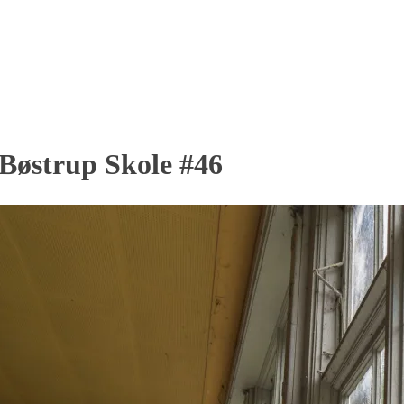
Bøstrup Skole #46